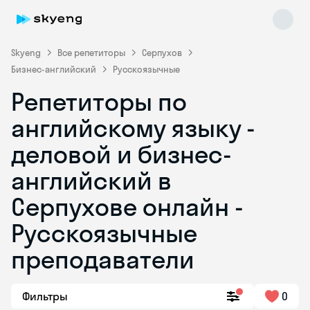
Skyeng
Все репетиторы
Серпухов
Бизнес-английский
Русскоязычные
Репетиторы по
английскому языку -
деловой и бизнес-
английский в
Skyeng Chat
online
Серпухове онлайн -
Русскоязычные
преподаватели
Фильтры
0