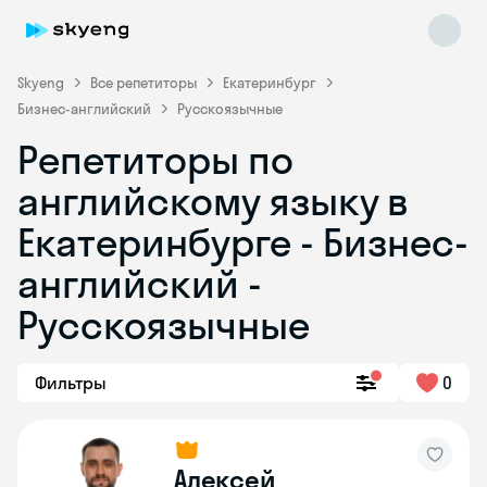
Skyeng
Все репетиторы
Екатеринбург
Бизнес-английский
Русскоязычные
Репетиторы по
английскому языку в
Екатеринбурге - Бизнес-
английский -
Skyeng Chat
online
Русскоязычные
Фильтры
0
Алексей