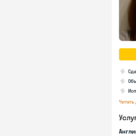
Сда
Об
Исп
Читать
Услу
Англи