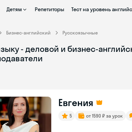
Детям
Репетиторы
Тест на уровень англий
Бизнес-английский
Русскоязычные
зыку - деловой и бизнес-английс
подаватели
Евгения
5
от 1590 ₽ за урок