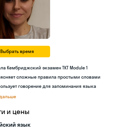
Выбрать время
ла Кембриджский экзамен TKT Module 1
ъясняет сложные правила простыми словами
ользует говорение для запоминания языка
 дальше
ги и цены
йский язык