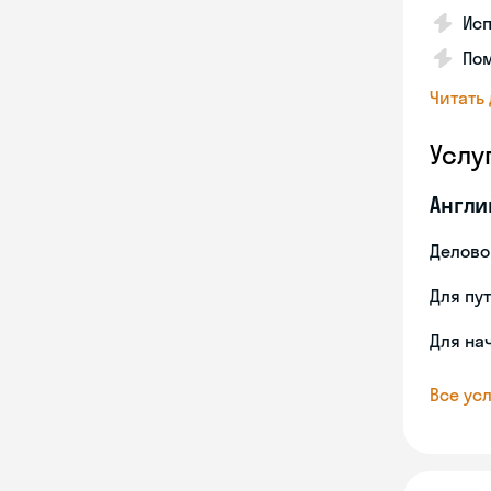
Ис
Пом
Читать
Услу
Англи
Делово
Для пу
Для на
Все усл