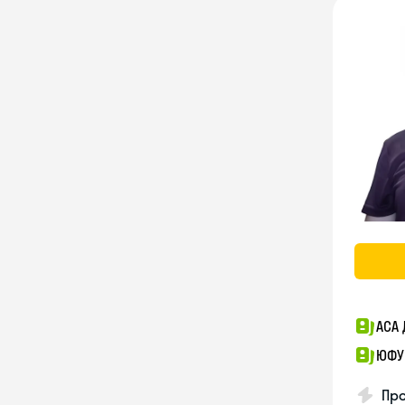
АСА 
ЮФУ
Пр