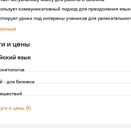
пользует коммуникативный подход для преодоления язык
птирует уроки под интересы учеников для увлекательног
 дальше
ги и цены
йский язык
ркетологов
й - для бизнеса
тешествий
уги и цены (5)