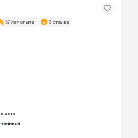
37 лет опыта
3 отзыва
льтата
учеников