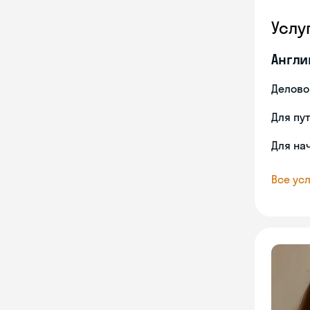
Услу
Англи
Делово
Для пу
Для на
Все усл