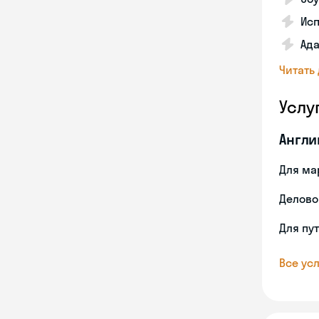
Ис
Ада
Читать
Услу
Англи
Для ма
Делово
Для пу
Все усл