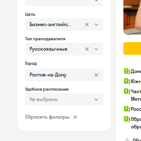
Цель
Бизнес-английский
Тип преподавателя
Русскоязычные
Город
Дон
Южн
Удобное расписание
Час
Мет
Не выбрано
Рос
Сбросить фильтры
Обр
обра
Обу