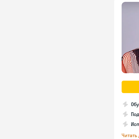
Обу
По
Ис
Читать