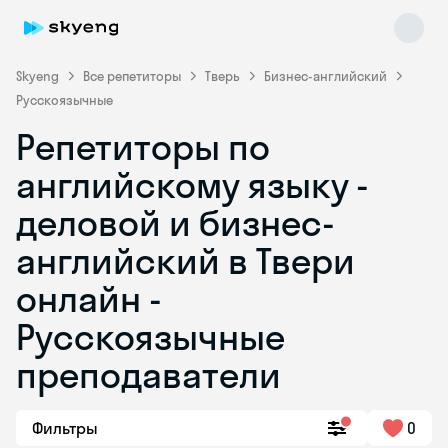
Skyeng
Все репетиторы
Тверь
Бизнес-английский
Русскоязычные
Репетиторы по
английскому языку -
деловой и бизнес-
английский в Твери
Skyeng Chat
online
онлайн -
Русскоязычные
преподаватели
Фильтры
0