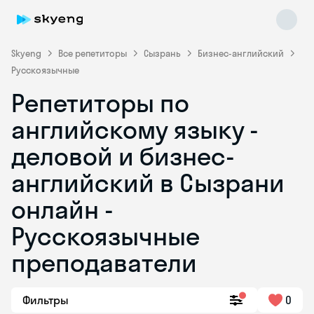
Skyeng
Все репетиторы
Сызрань
Бизнес-английский
Русскоязычные
Репетиторы по
английскому языку -
деловой и бизнес-
английский в Сызрани
Skyeng Chat
online
онлайн -
Русскоязычные
преподаватели
Фильтры
0