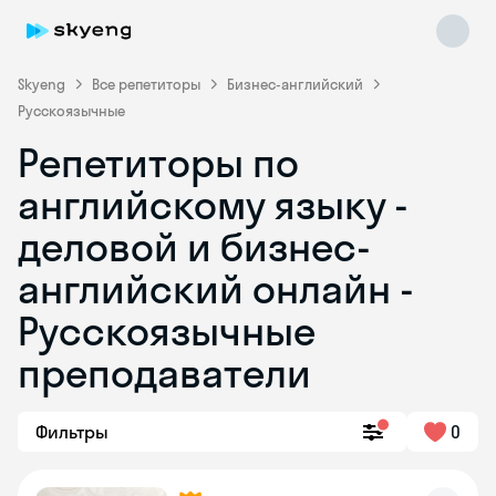
Skyeng
Все репетиторы
Бизнес-английский
Русскоязычные
Репетиторы по
английскому языку -
деловой и бизнес-
английский онлайн -
Skyeng Chat
online
Русскоязычные
преподаватели
Фильтры
0