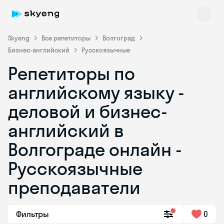
Skyeng
Все репетиторы
Волгоград
Бизнес-английский
Русскоязычные
Репетиторы по
английскому языку -
деловой и бизнес-
английский в
Skyeng Chat
online
Волгограде онлайн -
Русскоязычные
преподаватели
Фильтры
0