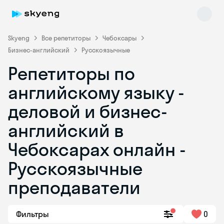
Skyeng
Все репетиторы
Чебоксары
Бизнес-английский
Русскоязычные
Репетиторы по
английскому языку -
деловой и бизнес-
английский в
Skyeng Chat
online
Чебоксарах онлайн -
Русскоязычные
преподаватели
Фильтры
0