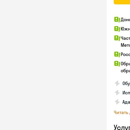
Дон
Южн
Час
Мет
Рос
Обр
обра
Обу
Ис
Ада
Читать
Услу