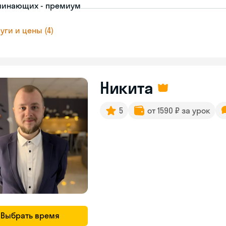
чинающих - премиум
уги и цены (4)
Никита
5
от 1590 ₽ за урок
Выбрать время