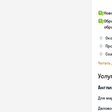
Нов
Обр
обра
Око
Пр
Со
Читать
Услу
Англи
Для ма
Делово