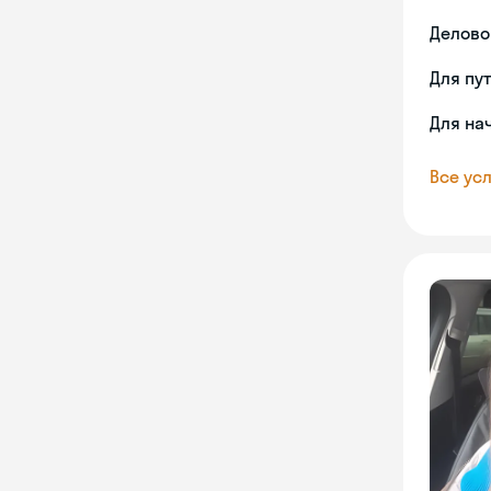
Делово
Для пу
Для на
Все усл