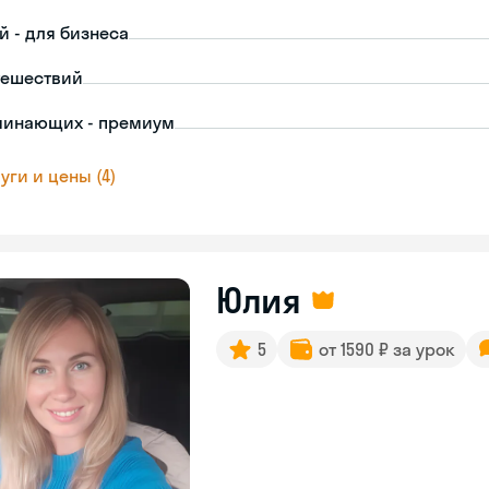
й - для бизнеса
тешествий
чинающих - премиум
уги и цены (4)
Юлия
5
от 1590 ₽ за урок