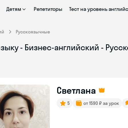
Детям
Репетиторы
Тест на уровень англий
ий
Русскоязычные
зыку - Бизнес-английский - Русс
Светлана
5
от 1590 ₽ за урок