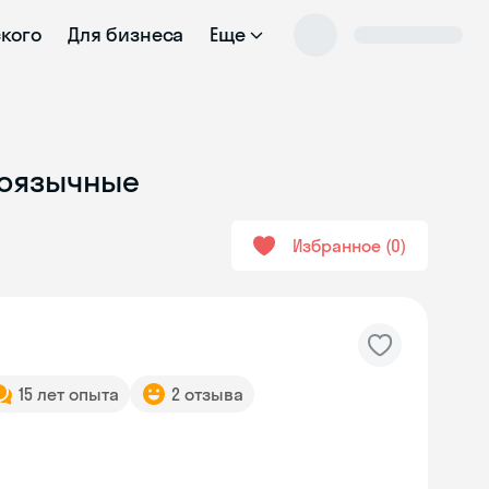
ского
Для бизнеса
Еще
коязычные
Избранное
0
15 лет опыта
2 отзыва