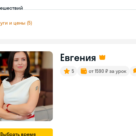
тешествий
уги и цены (5)
Евгения
5
от 1590 ₽ за урок
Выбрать время