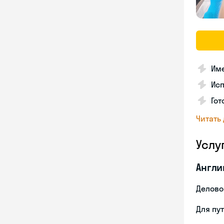
Име
Ис
Гот
Читать
Услу
Англи
Делово
Для пу