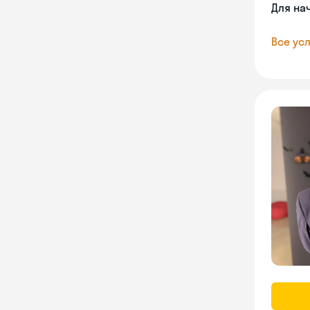
Для на
Все усл