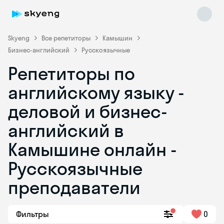
Skyeng
Все репетиторы
Камышин
Бизнес-английский
Русскоязычные
Репетиторы по
английскому языку -
деловой и бизнес-
английский в
Skyeng Chat
online
Камышине онлайн -
Русскоязычные
преподаватели
Фильтры
0