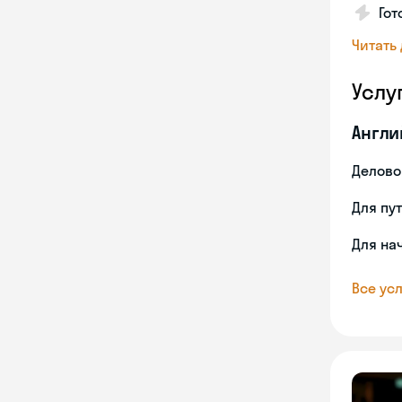
Гот
Читать
Услу
Англи
Делово
Для пу
Для на
Все усл