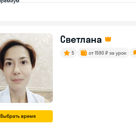
премиум
Светлана
5
от 1590 ₽ за урок
Выбрать время