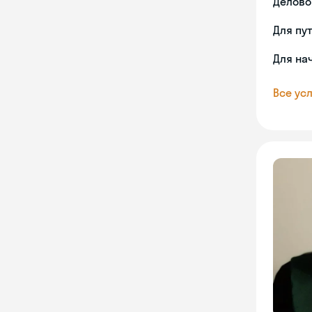
Делово
Для пу
Для на
Все усл