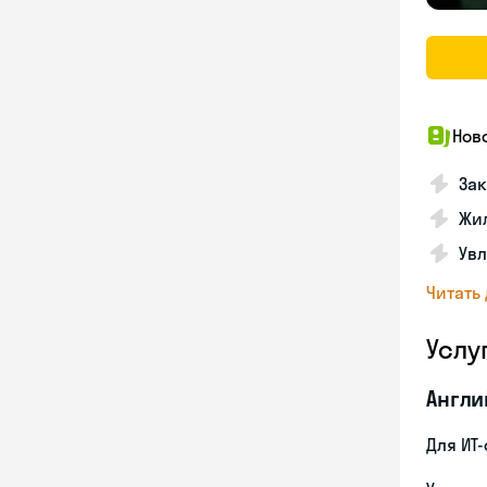
Нов
Зак
Жил
Увл
Читать
Услу
Англи
Для ИТ