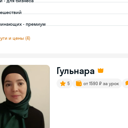
й - для бизнеса
тешествий
чинающих - премиум
уги и цены (4)
Гульнара
5
от 1590 ₽ за урок