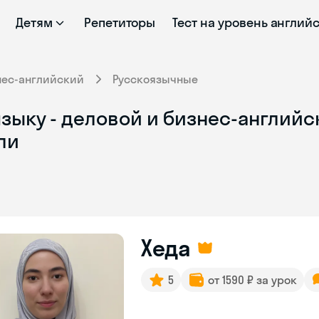
Детям
Репетиторы
Тест на уровень англий
нес-английский
Русскоязычные
зыку - деловой и бизнес-английск
ли
Хеда
5
от 1590 ₽ за урок