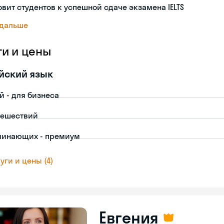
овит студентов к успешной сдаче экзамена IELTS
 дальше
ги и цены
йский язык
й - для бизнеса
тешествий
чинающих - премиум
уги и цены (4)
Евгения