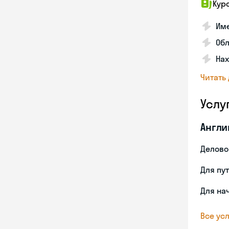
Кур
Име
Об
На
Читать
Услу
Англи
Делово
Для пу
Для на
Все усл