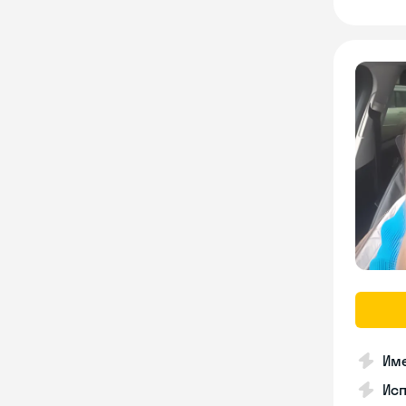
Име
Ис