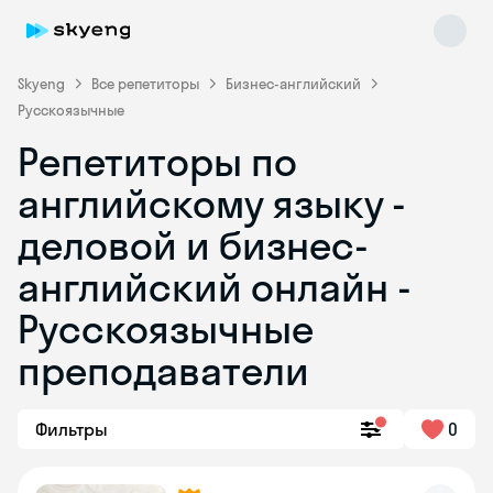
Skyeng
Все репетиторы
Бизнес-английский
Русскоязычные
Репетиторы по
английскому языку -
деловой и бизнес-
английский онлайн -
Skyeng Chat
online
Русскоязычные
преподаватели
Фильтры
0