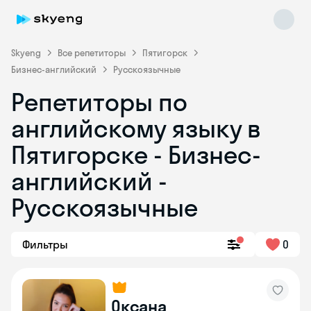
Skyeng
Все репетиторы
Пятигорск
Бизнес-английский
Русскоязычные
Репетиторы по
английскому языку в
Пятигорске - Бизнес-
английский -
Skyeng Chat
online
Русскоязычные
Фильтры
0
Оксана