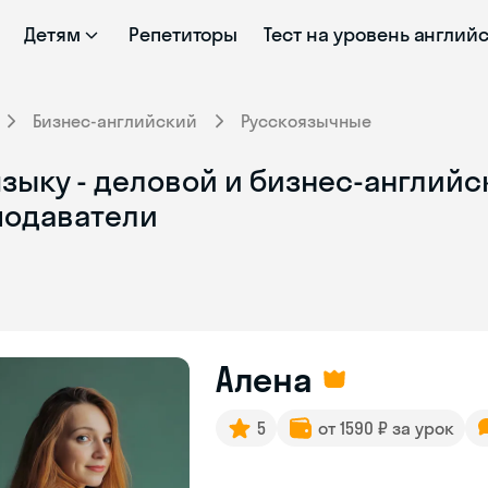
Детям
Репетиторы
Тест на уровень англий
Бизнес-английский
Русскоязычные
зыку - деловой и бизнес-английс
подаватели
Алена
5
от 1590 ₽ за урок