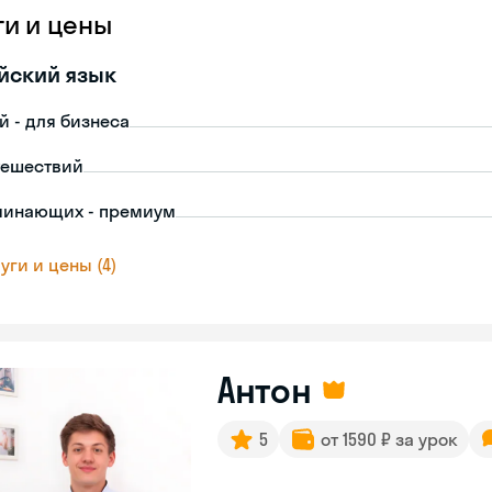
ги и цены
йский язык
й - для бизнеса
тешествий
чинающих - премиум
уги и цены (4)
Антон
5
от 1590 ₽ за урок