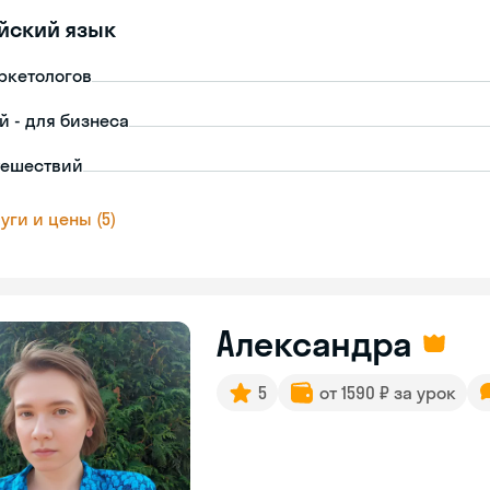
йский язык
ркетологов
й - для бизнеса
тешествий
уги и цены (5)
Александра
5
от 1590 ₽ за урок