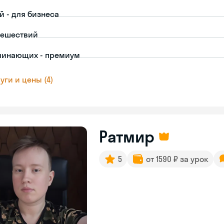
й - для бизнеса
тешествий
чинающих - премиум
уги и цены (4)
Ратмир
5
от 1590 ₽ за урок