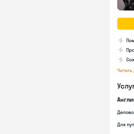
Пом
Пр
Со
Читать
Услу
Англи
Делово
Для пу