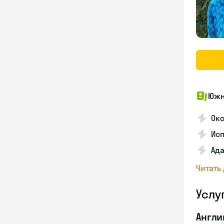
Южн
Око
Ис
Ада
Читать
Услу
Англи