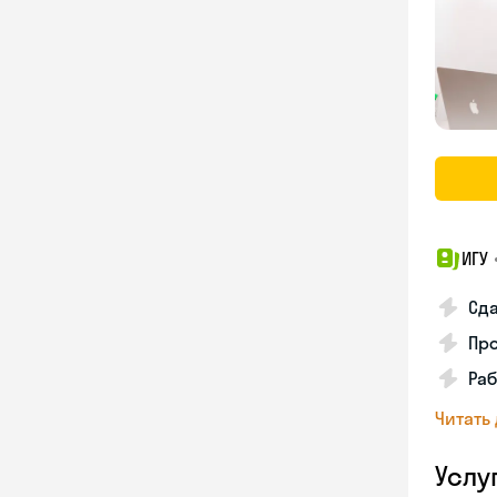
ИГУ
Сда
Про
Раб
Читать
Услу