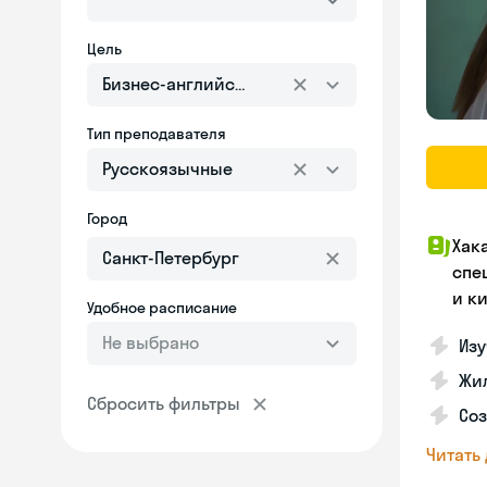
Цель
Бизнес-английский
Тип преподавателя
Русскоязычные
Город
Хак
спе
и к
Удобное расписание
Не выбрано
Изу
Жил
Сбросить фильтры
Соз
Читать