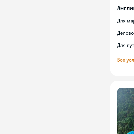
Англи
Для ма
Делово
Для пу
Все усл