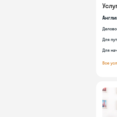
Услу
Англи
Делово
Для пу
Для на
Все усл