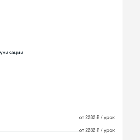
муникации
от 2282 ₽ / урок
от 2282 ₽ / урок
Skyeng Chat
online