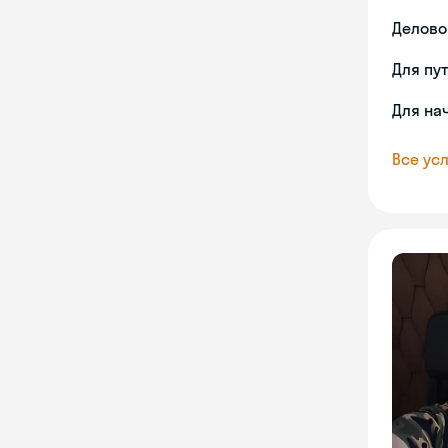
Делово
Для пу
Для на
Все усл