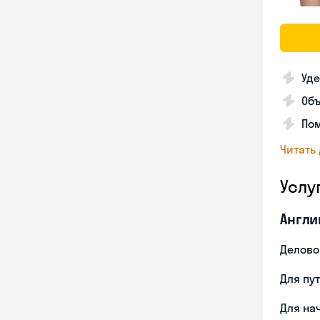
Уде
Об
Пом
Читать
Услу
Англи
Делово
Для пу
Для на