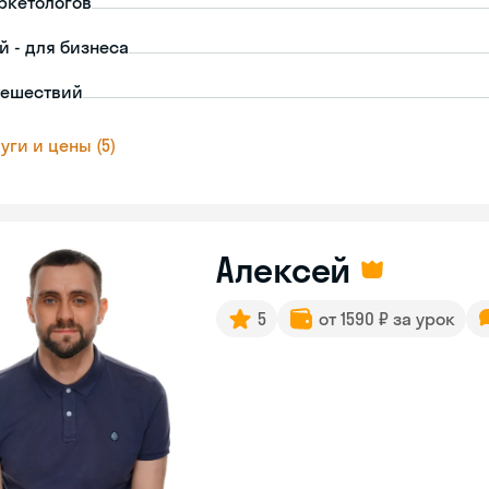
ркетологов
й - для бизнеса
тешествий
уги и цены (5)
Алексей
5
от 1590 ₽ за урок