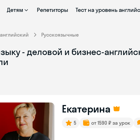
Детям
Репетиторы
Тест на уровень англий
-английский
Русскоязычные
зыку - деловой и бизнес-английск
ли
Екатерина
5
от 1590 ₽ за урок