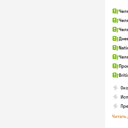
Чел
Чел
Чел
Дне
Nati
Чел
Про
Brit
Ок
Ис
Пре
Читать