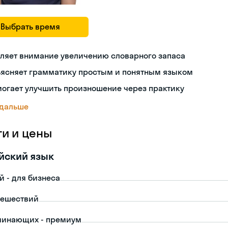
Выбрать время
ляет внимание увеличению словарного запаса
ъясняет грамматику простым и понятным языком
огает улучшить произношение через практику
 дальше
ги и цены
йский язык
й - для бизнеса
тешествий
чинающих - премиум