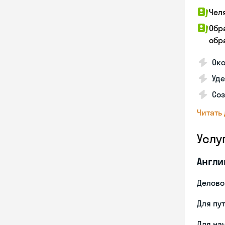
Чел
Обр
обра
Око
Уд
Со
Читать
Услу
Англи
Делово
Для пу
Для на