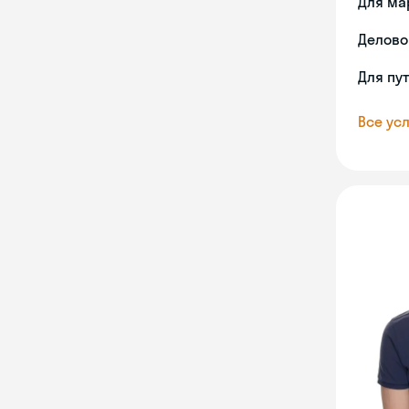
Для ма
Делово
Для пу
Все усл