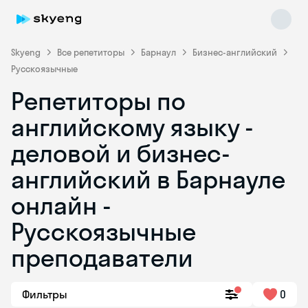
Skyeng
Все репетиторы
Барнаул
Бизнес-английский
Русскоязычные
Репетиторы по
английскому языку -
деловой и бизнес-
английский в Барнауле
Skyeng Chat
online
онлайн -
Русскоязычные
преподаватели
Фильтры
0