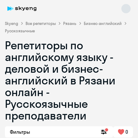
Skyeng
Все репетиторы
Рязань
Бизнес-английский
Русскоязычные
Репетиторы по
английскому языку -
деловой и бизнес-
английский в Рязани
Skyeng Chat
online
онлайн -
Русскоязычные
преподаватели
Фильтры
0