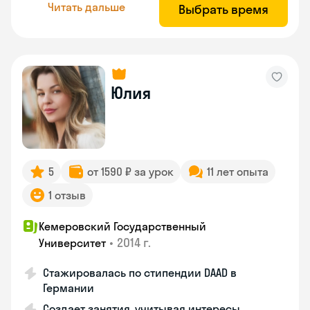
Читать дальше
Выбрать время
Юлия
5
от 1590 ₽ за урок
11 лет опыта
1 отзыв
Кемеровский Государственный
•
2014 г.
Университет
Стажировалась по стипендии DAAD в
Германии
Создает занятия, учитывая интересы