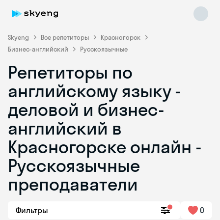
Skyeng
Все репетиторы
Красногорск
Бизнес-английский
Русскоязычные
Репетиторы по
английскому языку -
деловой и бизнес-
английский в
Skyeng Chat
online
Красногорске онлайн -
Русскоязычные
преподаватели
Фильтры
0