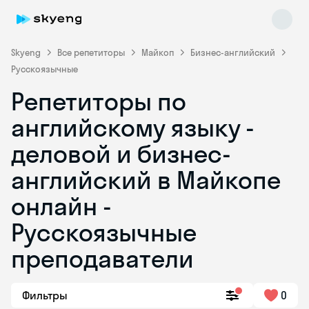
Skyeng
Все репетиторы
Майкоп
Бизнес-английский
Русскоязычные
Репетиторы по
английскому языку -
деловой и бизнес-
английский в Майкопе
Skyeng Chat
online
онлайн -
Русскоязычные
преподаватели
Фильтры
0