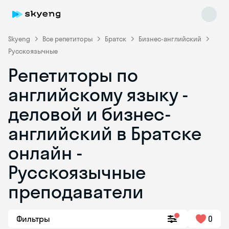
Skyeng
Все репетиторы
Братск
Бизнес-английский
Русскоязычные
Репетиторы по
английскому языку -
деловой и бизнес-
английский в Братске
Skyeng Chat
online
онлайн -
Русскоязычные
преподаватели
Фильтры
0