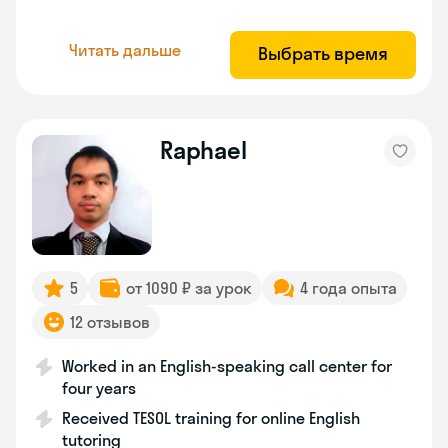
Читать дальше
Выбрать время
Raphael
5
от 1090 ₽ за урок
4 года опыта
12 отзывов
Worked in an English-speaking call center for
four years
Received TESOL training for online English
tutoring