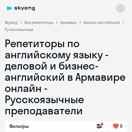
Skyeng
Все репетиторы
Армавир
Бизнес-английский
Русскоязычные
Репетиторы по
английскому языку -
деловой и бизнес-
английский в Армавире
Skyeng Chat
online
онлайн -
Русскоязычные
преподаватели
Фильтры
0