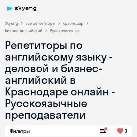
Skyeng
Все репетиторы
Краснодар
Бизнес-английский
Русскоязычные
Репетиторы по
английскому языку -
деловой и бизнес-
английский в
Skyeng Chat
online
Краснодаре онлайн -
Русскоязычные
преподаватели
Фильтры
0