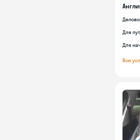
Англи
Делово
Для пу
Для на
Все усл