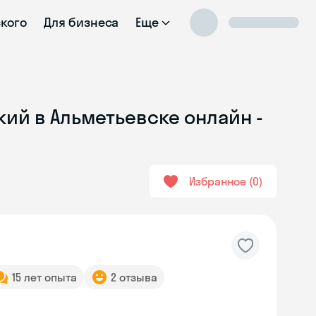
ского
Для бизнеса
Еще
кий в Альметьевске онлайн -
Избранное
0
15 лет опыта
2 отзыва