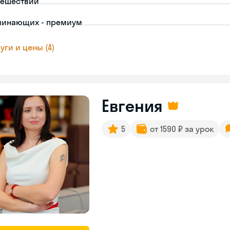
тешествий
чинающих - премиум
уги и цены (4)
Евгения
5
от 1590 ₽ за урок