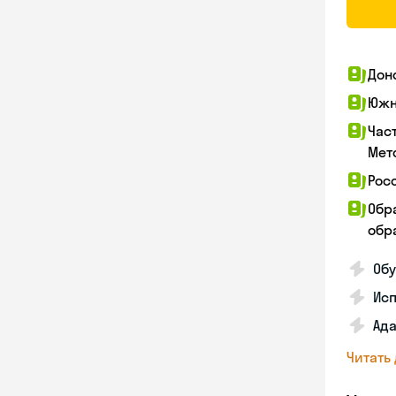
Дон
Южн
Час
Мет
Рос
Обр
обра
Обу
Ис
Ада
Читать