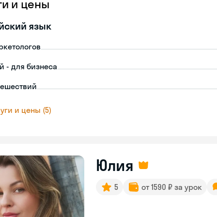
ги и цены
йский язык
ркетологов
й - для бизнеса
тешествий
уги и цены (5)
Юлия
5
от 1590 ₽ за урок