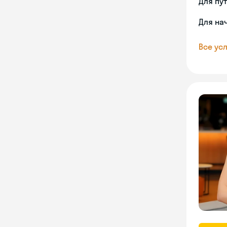
Для пу
Для на
Все усл