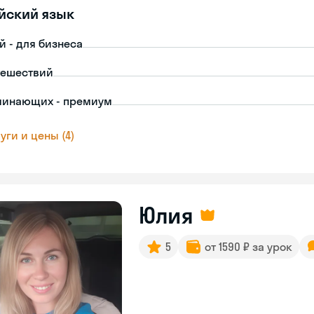
йский язык
й - для бизнеса
тешествий
чинающих - премиум
уги и цены (4)
Юлия
5
от 1590 ₽ за урок