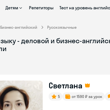
Детям
Репетиторы
Тест на уровень англий
Бизнес-английский
Русскоязычные
зыку - деловой и бизнес-английс
ли
Светлана
5
от 1590 ₽ за урок