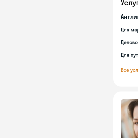
Услу
Англи
Для ма
Делово
Для пу
Все усл