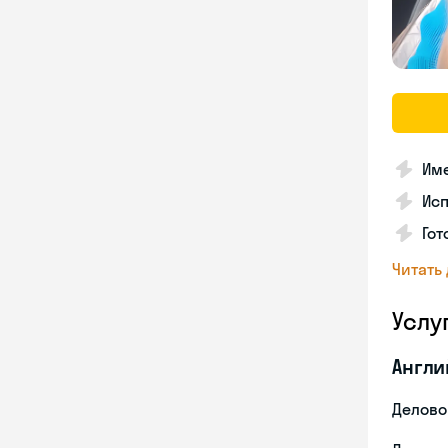
Име
Ис
Гот
Читать
Услу
Англи
Делово