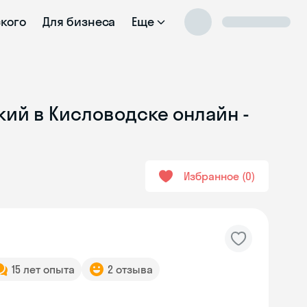
ского
Для бизнеса
Еще
кий в Кисловодске онлайн -
Избранное
0
15 лет опыта
2 отзыва