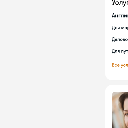
Услу
Англи
Для ма
Делово
Для пу
Все усл