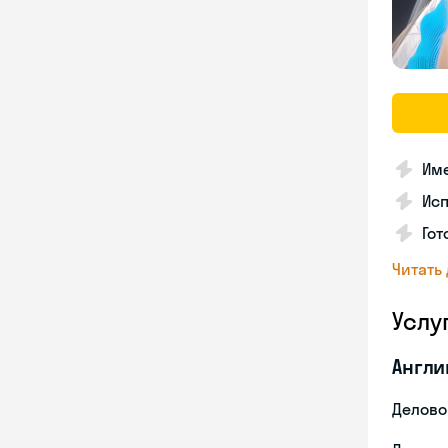
Име
Ис
Гот
Читать
Услу
Англи
Делово