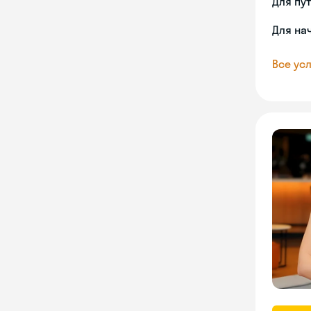
Для пу
Для на
Все усл