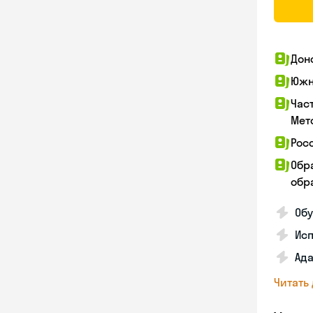
Дон
Южн
Час
Мет
Рос
Обр
обра
Обу
Ис
Ада
Читать