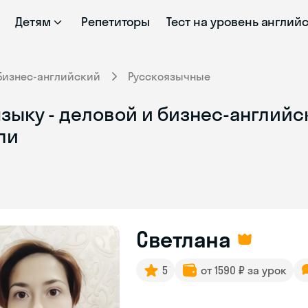
Детям
Репетиторы
Тест на уровень англий
Бизнес-английский
Русскоязычные
зыку - деловой и бизнес-английс
ли
Светлана
5
от 1590 ₽ за урок