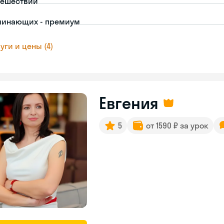
тешествий
чинающих - премиум
уги и цены (4)
Евгения
5
от 1590 ₽ за урок