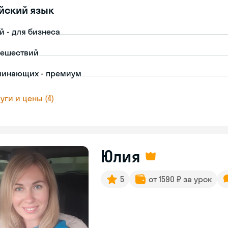
йский язык
й - для бизнеса
тешествий
чинающих - премиум
уги и цены (4)
Юлия
5
от 1590 ₽ за урок