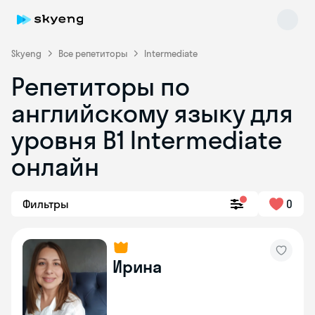
Skyeng
Все репетиторы
Intermediate
Репетиторы по
английскому языку для
уровня B1 Intermediate
онлайн
Skyeng Chat
online
Фильтры
0
Ирина