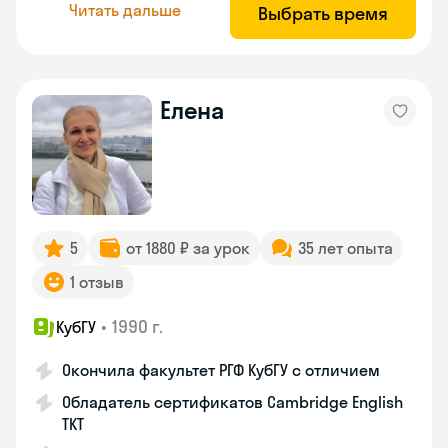
Читать дальше
Выбрать время
Елена
5
от 1880 ₽ за урок
35 лет опыта
1 отзыв
•
1990 г.
КубГУ
Окончила факультет РГФ КубГУ с отличием
Обладатель сертификатов Cambridge English
TKT