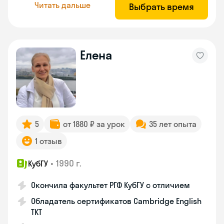
Читать дальше
Выбрать время
Елена
5
от 1880 ₽ за урок
35 лет опыта
1 отзыв
•
1990 г.
КубГУ
Окончила факультет РГФ КубГУ с отличием
Обладатель сертификатов Cambridge English
TKT