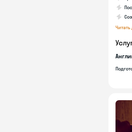
Пос
Со
Читать
Услу
Англи
Подгото