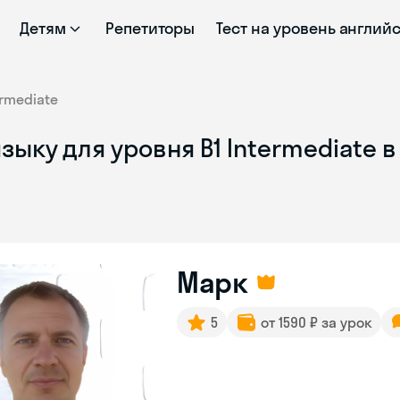
Детям
Репетиторы
Тест на уровень англий
ermediate
ыку для уровня B1 Intermediate в
Марк
5
от 1590 ₽ за урок