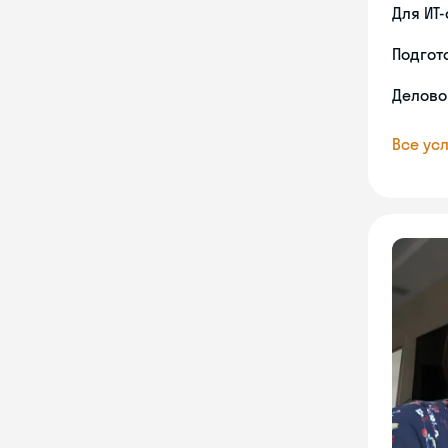
Для ИТ
Подгото
Делово
Все усл