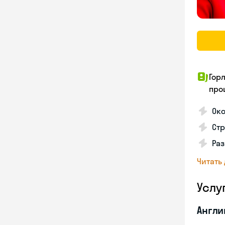
Гор
про
Око
Стр
Раз
Читать
Услу
Англи