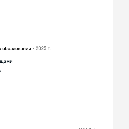
•
2025 г.
о образования
анцами
в