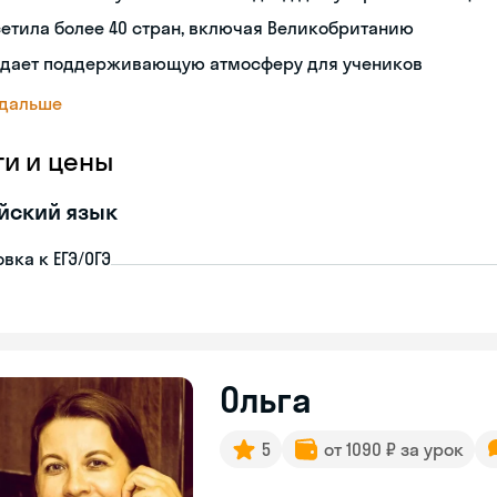
етила более 40 стран, включая Великобританию
здает поддерживающую атмосферу для учеников
 дальше
ги и цены
йский язык
вка к ЕГЭ/ОГЭ
Ольга
5
от 1090 ₽ за урок