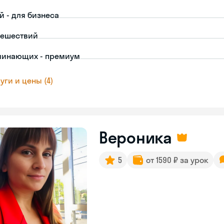
й - для бизнеса
тешествий
чинающих - премиум
уги и цены (4)
Вероника
5
от 1590 ₽ за урок