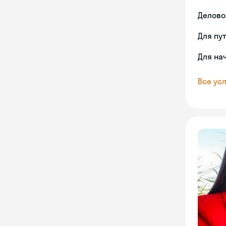
Делово
Для пу
Для на
Все усл