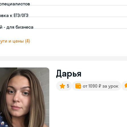
-специалистов
вка к ЕГЭ/ОГЭ
й - для бизнеса
уги и цены (4)
Дарья
5
от 1090 ₽ за урок