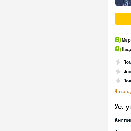
Мар
Нац
По
Ис
Пол
Читать
Услу
Англи