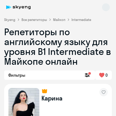
Skyeng
Все репетиторы
Майкоп
Intermediate
Репетиторы по
английскому языку для
уровня B1 Intermediate в
Майкопе онлайн
Skyeng Chat
online
Фильтры
0
Карина