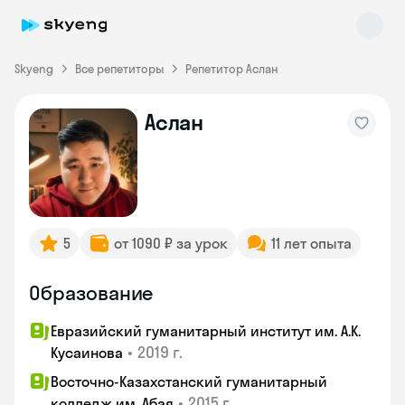
Skyeng
Все репетиторы
Репетитор Аслан
Аслан
Skyeng Chat
online
5
от 1090 ₽ за урок
11 лет опыта
Образование
Евразийский гуманитарный институт им. А.К.
•
2019 г.
Кусаинова
Восточно-Казахстанский гуманитарный
•
2015 г.
колледж им. Абая