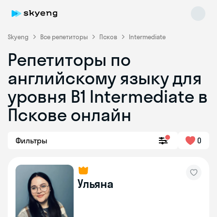
Skyeng
Все репетиторы
Псков
Intermediate
Репетиторы по
английскому языку для
уровня B1 Intermediate в
Пскове онлайн
Skyeng Chat
online
Фильтры
0
Ульяна