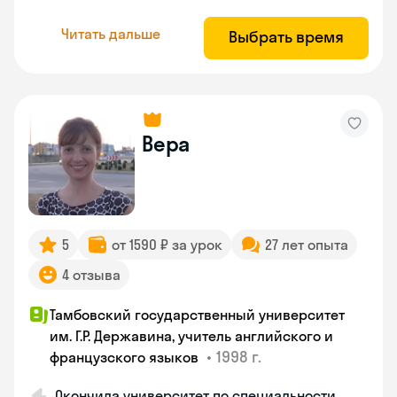
Читать дальше
Выбрать время
Вера
5
от 1590 ₽ за урок
27 лет опыта
4 отзыва
Тамбовский государственный университет
им. Г.Р. Державина, учитель английского и
•
1998 г.
французского языков
Окончила университет по специальности