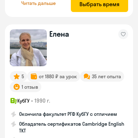
Читать дальше
Выбрать время
Елена
5
от 1880 ₽ за урок
35 лет опыта
1 отзыв
•
1990 г.
КубГУ
Окончила факультет РГФ КубГУ с отличием
Обладатель сертификатов Cambridge English
TKT