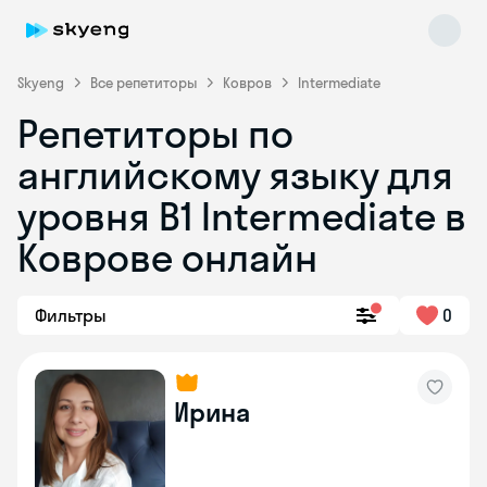
Skyeng
Все репетиторы
Ковров
Intermediate
Репетиторы по
английскому языку для
уровня B1 Intermediate в
Коврове онлайн
Skyeng Chat
online
Фильтры
0
Ирина