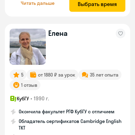
Читать дальше
Выбрать время
Елена
5
от 1880 ₽ за урок
35 лет опыта
1 отзыв
•
1990 г.
КубГУ
Окончила факультет РГФ КубГУ с отличием
Обладатель сертификатов Cambridge English
TKT