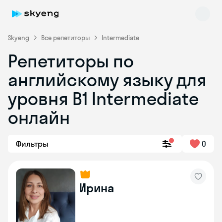
Skyeng
Все репетиторы
Intermediate
Репетиторы по
английскому языку для
уровня B1 Intermediate
онлайн
Skyeng Chat
online
Фильтры
0
Ирина