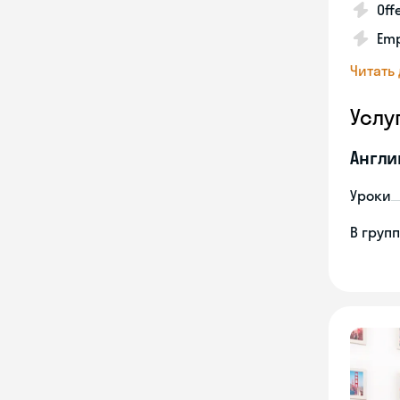
Off
Emp
Читать
Услу
Англи
Уроки
В груп