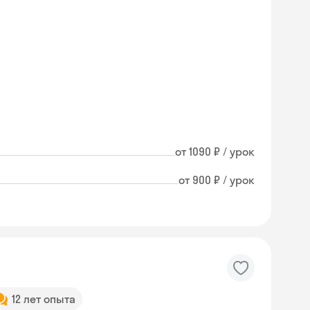
от 1090 ₽ / урок
от 900 ₽ / урок
Skyeng Chat
12 лет опыта
online