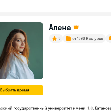
Алена
5
от 1590 ₽ за урок
Выбрать время
асский государственный университет имени Н. Ф. Катанов