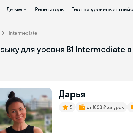
Детям
Репетиторы
Тест на уровень англий
Intermediate
зыку для уровня B1 Intermediate 
Дарья
5
от 1090 ₽ за урок