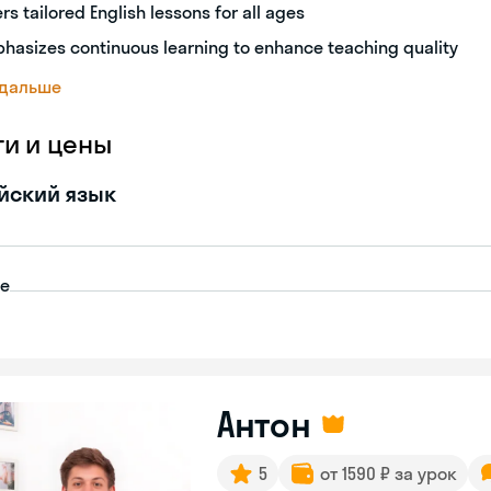
ers tailored English lessons for all ages
hasizes continuous learning to enhance teaching quality
 дальше
ги и цены
йский язык
пе
Антон
5
от 1590 ₽ за урок