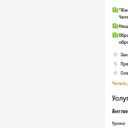
"Юж
Чел
Нац
Обр
обра
Зак
Пре
Со
Читать
Услу
Англи
Уроки