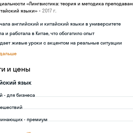
циальности «Лингвистика: теория и методика преподаван
•
2017 г.
итайский языки»
чала английский и китайский языки в университете
а и работала в Китае, что обогатило опыт
дает живые уроки с акцентом на реальные ситуации
 дальше
ги и цены
йский язык
й - для бизнеса
тешествий
чинающих - премиум