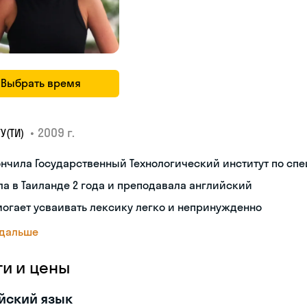
Выбрать время
•
2009 г.
У(ТИ)
нчила Государственный Технологический институт по сп
а в Таиланде 2 года и преподавала английский
огает усваивать лексику легко и непринужденно
 дальше
ги и цены
йский язык