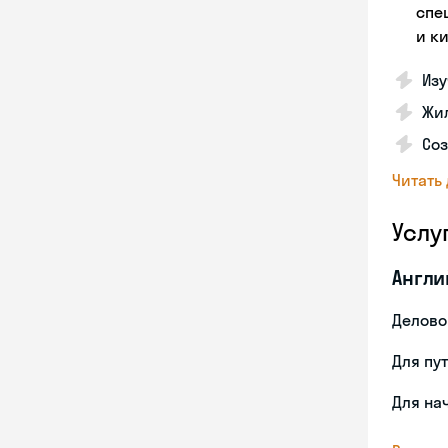
спе
и к
Изу
Жил
Соз
Читать
Услу
Англи
Делово
Для пу
Для на