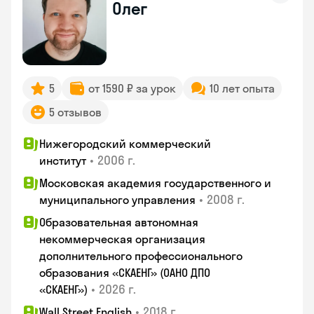
Олег
5
от 1590 ₽ за урок
10 лет опыта
5 отзывов
Нижегородский коммерческий
•
2006 г.
институт
Московская академия государственного и
•
2008 г.
муниципального управления
Образовательная автономная
некоммерческая организация
дополнительного профессионального
образования «СКАЕНГ» (ОАНО ДПО
•
2026 г.
«СКАЕНГ»)
•
2018 г.
Wall Street English