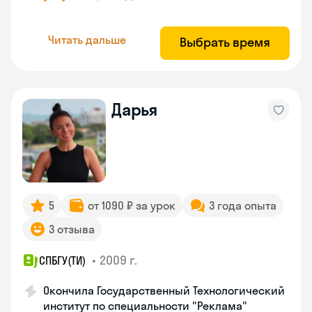
Читать дальше
Выбрать время
Дарья
5
от 1090 ₽ за урок
3 года опыта
3 отзыва
•
2009 г.
СПБГУ(ТИ)
Окончила Государственный Технологический
институт по специальности "Реклама"