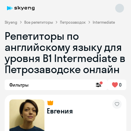
Skyeng
Все репетиторы
Петрозаводск
Intermediate
Репетиторы по
английскому языку для
уровня B1 Intermediate в
Петрозаводске онлайн
Skyeng Chat
online
Фильтры
0
Евгения