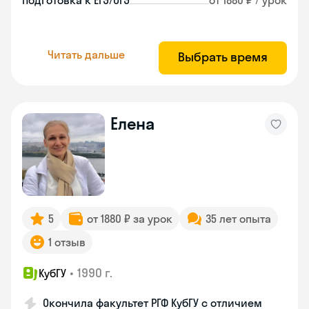
Подготовка к ЕГЭ/ОГЭ
от 1880 ₽ / урок
Читать дальше
Выбрать время
Елена
5
от 1880 ₽ за урок
35 лет опыта
1 отзыв
•
1990 г.
КубГУ
Окончила факультет РГФ КубГУ с отличием