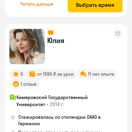
Читать дальше
Выбрать время
Юлия
5
от 1590 ₽ за урок
11 лет опыта
1 отзыв
Кемеровский Государственный
•
2014 г.
Университет
Стажировалась по стипендии DAAD в
Германии