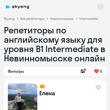
Skyeng
Все репетиторы
Невинномысск
Intermediate
Репетиторы по
английскому языку для
уровня B1 Intermediate в
Невинномысске онлайн
Skyeng Chat
online
Фильтры
0
Елена