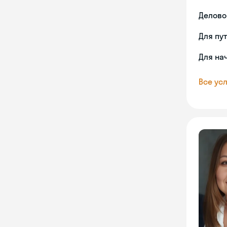
Делово
Для пу
Для на
Все усл