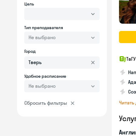
Цель
Тип преподавателя
Не выбрано
Город
ТвГУ
Нап
Удобное расписание
Ада
Не выбрано
Соз
Читать
Сбросить фильтры
Услу
Англи