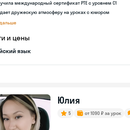
учила международный сертификат PTE с уровнем C1
здает дружескую атмосферу на уроках с юмором
 дальше
ги и цены
йский язык
Юлия
5
от 1090 ₽ за урок