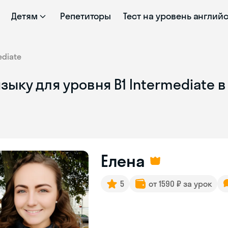
Детям
Репетиторы
Тест на уровень англий
ediate
ыку для уровня B1 Intermediate в
Елена
5
от 1590 ₽ за урок