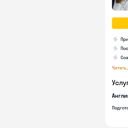
Пр
Пос
Со
Читать
Услу
Англи
Подгото