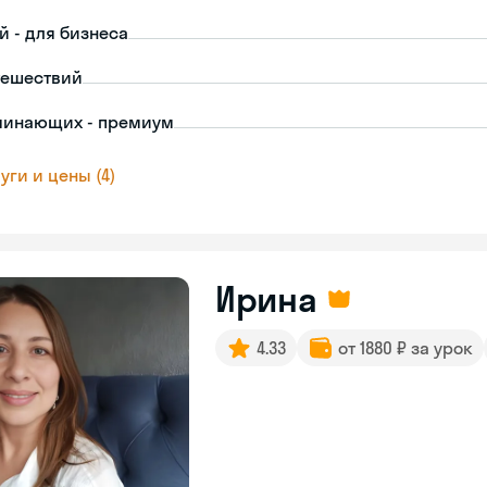
й - для бизнеса
тешествий
чинающих - премиум
уги и цены (4)
Ирина
4.33
от 1880 ₽ за урок