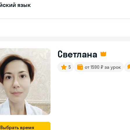
йский язык
Светлана
5
от 1590 ₽ за урок
Выбрать время