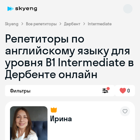
Skyeng
Все репетиторы
Дербент
Intermediate
Репетиторы по
английскому языку для
уровня B1 Intermediate в
Дербенте онлайн
Skyeng Chat
online
Фильтры
0
Ирина