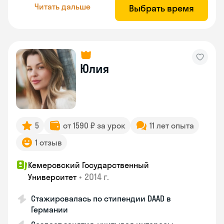
Читать дальше
Выбрать время
Юлия
5
от 1590 ₽ за урок
11 лет опыта
1 отзыв
Кемеровский Государственный
•
2014 г.
Университет
Стажировалась по стипендии DAAD в
Германии