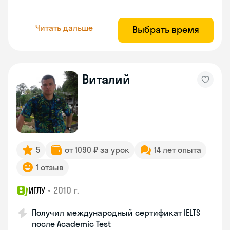
Читать дальше
Выбрать время
Виталий
5
от 1090 ₽ за урок
14 лет опыта
1 отзыв
•
2010 г.
ИГЛУ
Получил международный сертификат IELTS
после Academic Test