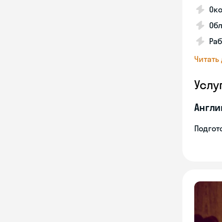
Око
Обл
Раб
Читать
Услу
Англи
Подгото