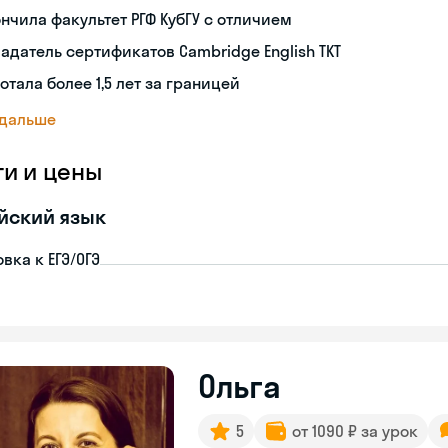
нчила факультет РГФ КубГУ с отличием
адатель сертификатов Cambridge English TKT
отала более 1,5 лет за границей
 дальше
ги и цены
йский язык
вка к ЕГЭ/ОГЭ
Ольга
5
от 1090 ₽ за урок