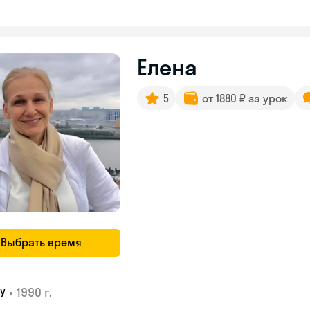
Елена
5
от 1880 ₽ за урок
Выбрать время
•
1990 г.
У