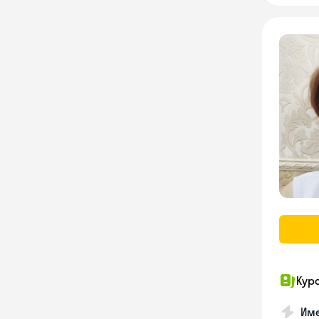
Кур
Име