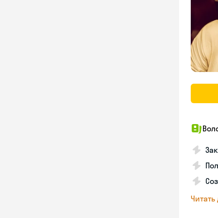
Вол
Зак
Пол
Со
Читать