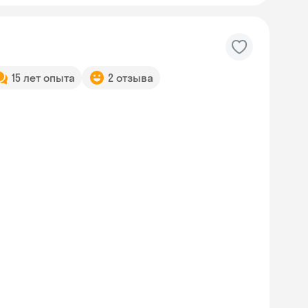
15 лет опыта
2 отзыва
Skyeng Chat
online