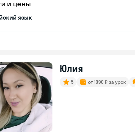
ги и цены
йский язык
Юлия
5
от 1090 ₽ за урок