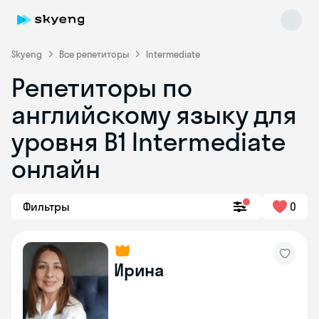
Skyeng
Все репетиторы
Intermediate
Репетиторы по
английскому языку для
уровня B1 Intermediate
онлайн
Skyeng Chat
online
Фильтры
0
Ирина