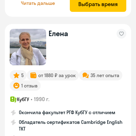
Читать дальше
Выбрать время
Елена
5
от 1880 ₽ за урок
35 лет опыта
1 отзыв
•
1990 г.
КубГУ
Окончила факультет РГФ КубГУ с отличием
Обладатель сертификатов Cambridge English
TKT