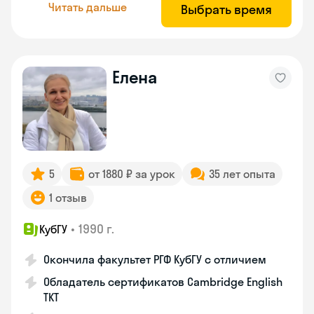
Читать дальше
Выбрать время
Елена
5
от 1880 ₽ за урок
35 лет опыта
1 отзыв
•
1990 г.
КубГУ
Окончила факультет РГФ КубГУ с отличием
Обладатель сертификатов Cambridge English
TKT