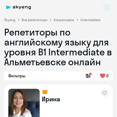
Skyeng
Все репетиторы
Альметьевск
Intermediate
Репетиторы по
английскому языку для
уровня B1 Intermediate в
Альметьевске онлайн
Skyeng Chat
online
Фильтры
0
Ирина