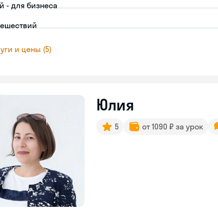
й - для бизнеса
тешествий
уги и цены (5)
Юлия
5
от 1090 ₽ за урок