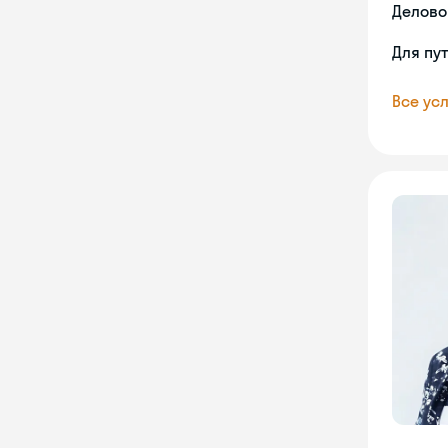
Делово
Для пу
Все усл