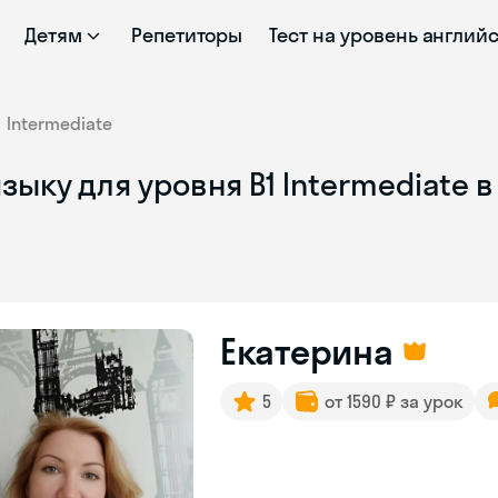
Детям
Репетиторы
Тест на уровень англий
Intermediate
зыку для уровня B1 Intermediate 
Екатерина
5
от 1590 ₽ за урок