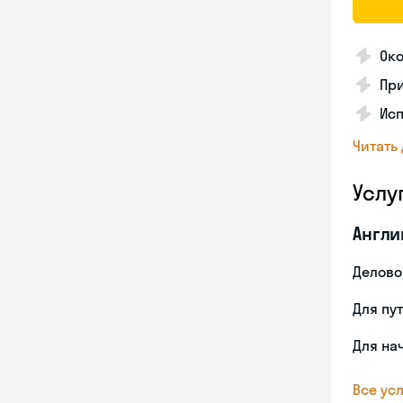
Ок
Пр
Ис
Читать
Услу
Англи
Делово
Для пу
Для на
Все усл