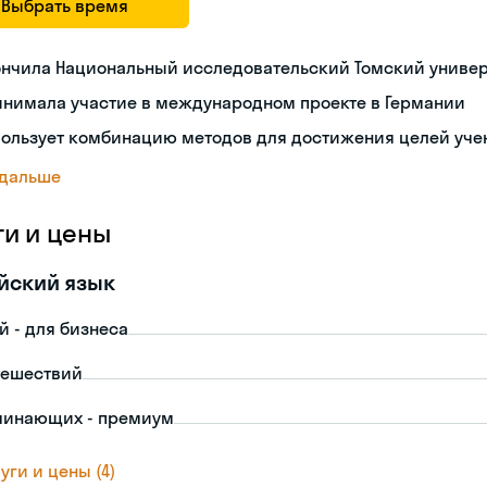
Выбрать время
ончила Национальный исследовательский Томский униве
инимала участие в международном проекте в Германии
пользует комбинацию методов для достижения целей уче
 дальше
ги и цены
йский язык
й - для бизнеса
тешествий
чинающих - премиум
уги и цены (4)