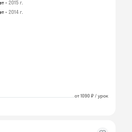
•
2015 г.
ет
•
2014 г.
ет
от 1090 ₽ / урок
Skyeng Chat
online