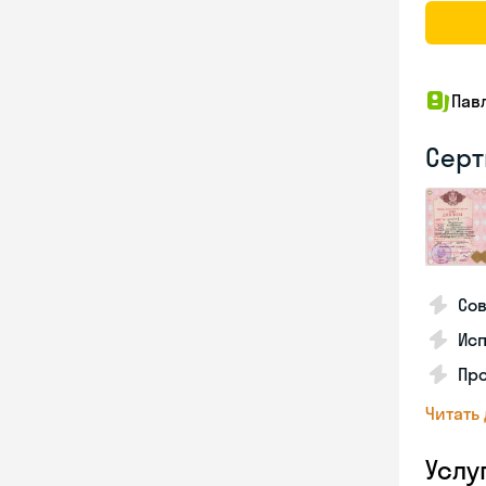
Пав
Серт
Со
Исп
Про
Читать
Услу