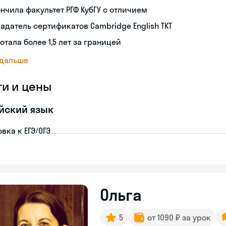
нчила факультет РГФ КубГУ с отличием
адатель сертификатов Cambridge English TKT
отала более 1,5 лет за границей
 дальше
ги и цены
йский язык
вка к ЕГЭ/ОГЭ
Ольга
5
от 1090 ₽ за урок