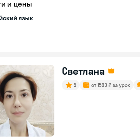
ги и цены
йский язык
Светлана
5
от 1590 ₽ за урок