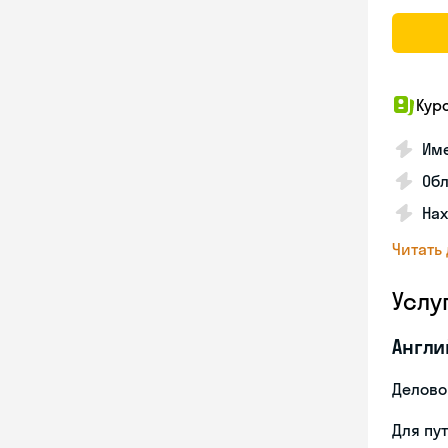
Кур
Име
Об
На
Читать
Услу
Англи
Делово
Для пу