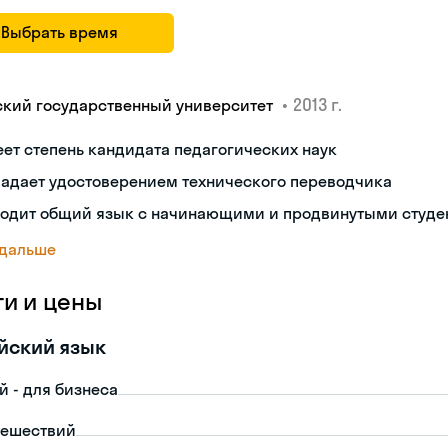
Выбрать время
•
2013 г.
ский государственный университет
ет степень кандидата педагогических наук
ладает удостоверением технического переводчика
ходит общий язык с начинающими и продвинутыми студе
 дальше
ги и цены
йский язык
й - для бизнеса
тешествий