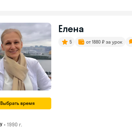
Елена
5
от 1880 ₽ за урок
Выбрать время
•
1990 г.
У