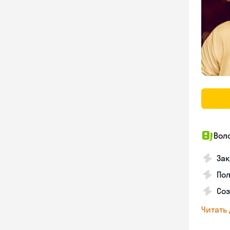
Вол
Зак
Пол
Со
Читать