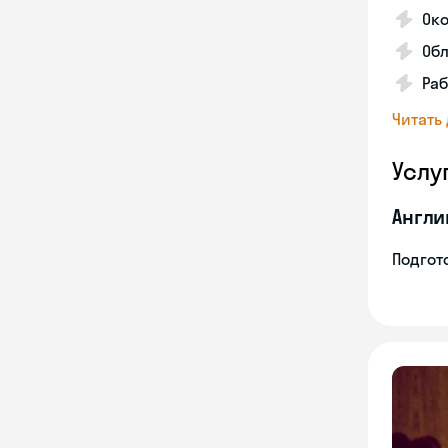
Око
Обл
Раб
Читать
Услу
Англи
Подгото