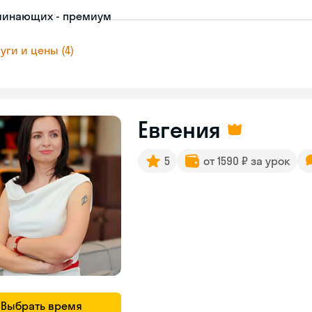
чинающих - премиум
уги и цены (4)
Евгения
5
от 1590 ₽ за урок
Выбрать время