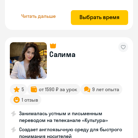
Читать дальше
Выбрать время
Салима
5
от 1590 ₽ за урок
9 лет опыта
1 отзыв
Занималась устным и письменным
переводом на телеканале «Культура»
Создает англоязычную среду для быстрого
понимания носителей