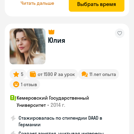
Читать дальше
Выбрать время
Юлия
5
от 1590 ₽ за урок
11 лет опыта
1 отзыв
Кемеровский Государственный
•
2014 г.
Университет
Стажировалась по стипендии DAAD в
Германии
Создает занятия, учитывая интересы