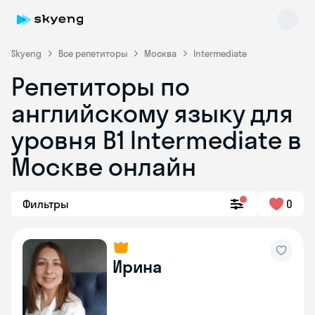
Skyeng
Все репетиторы
Москва
Intermediate
Репетиторы по
английскому языку для
уровня B1 Intermediate в
Москве онлайн
Skyeng Chat
online
Фильтры
0
Ирина