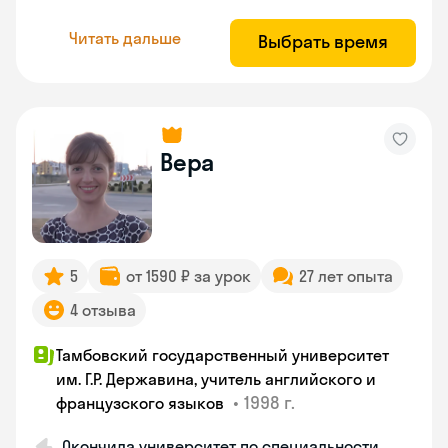
Читать дальше
Выбрать время
Вера
5
от 1590 ₽ за урок
27 лет опыта
4 отзыва
Тамбовский государственный университет
им. Г.Р. Державина, учитель английского и
•
1998 г.
французского языков
Окончила университет по специальности