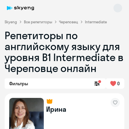
Skyeng
Все репетиторы
Череповец
Intermediate
Репетиторы по
английскому языку для
уровня B1 Intermediate в
Череповце онлайн
Skyeng Chat
online
Фильтры
0
Ирина