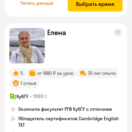
Читать дальше
Выбрать время
Елена
5
от 1880 ₽ за урок
35 лет опыта
1 отзыв
•
1990 г.
КубГУ
Окончила факультет РГФ КубГУ с отличием
Обладатель сертификатов Cambridge English
TKT