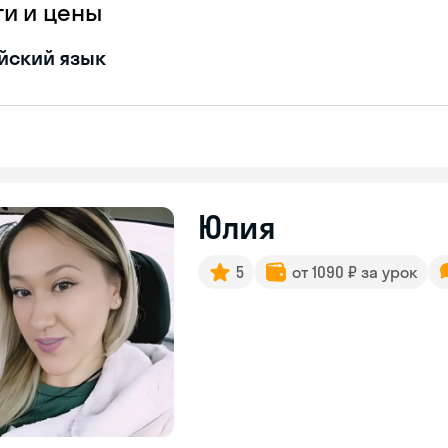
ги и цены
йский язык
Юлия
5
от 1090 ₽ за урок