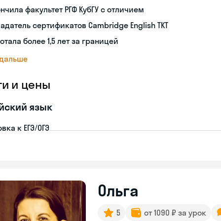
нчила факультет РГФ КубГУ с отличием
адатель сертификатов Cambridge English TKT
отала более 1,5 лет за границей
 дальше
ги и цены
йский язык
вка к ЕГЭ/ОГЭ
Ольга
5
от 1090 ₽ за урок