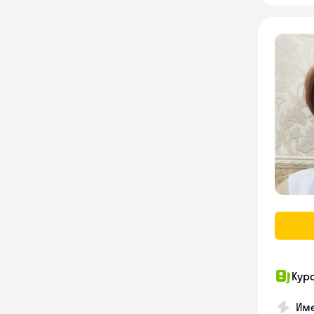
Кур
Име