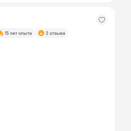
15 лет опыта
2 отзыва
Skyeng Chat
online