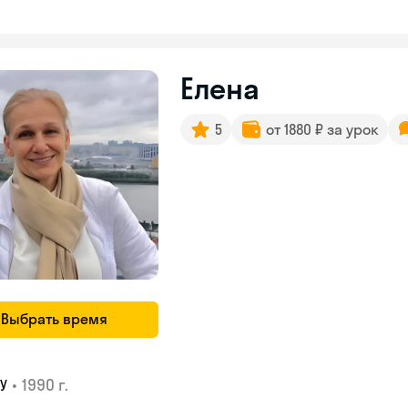
Елена
5
от 1880 ₽ за урок
Выбрать время
•
1990 г.
У