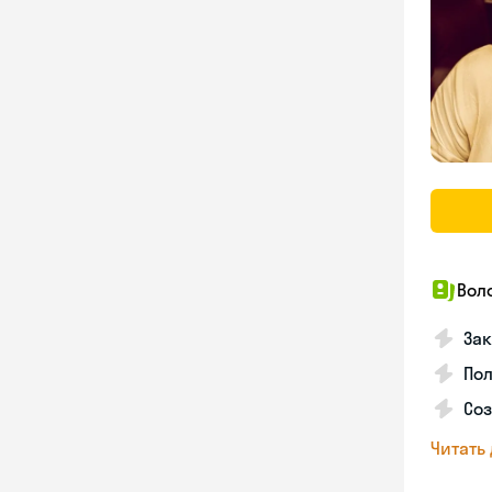
Вол
Зак
Пол
Со
Читать