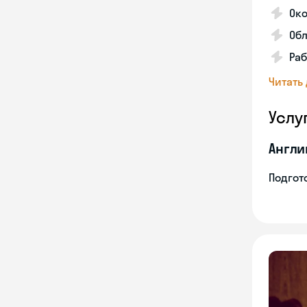
Око
Обл
Раб
Читать
Услу
Англи
Подгото