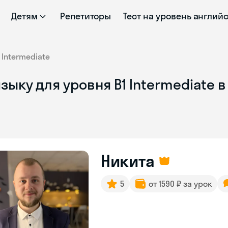
Детям
Репетиторы
Тест на уровень англий
Intermediate
зыку для уровня B1 Intermediate 
Никита
5
от 1590 ₽ за урок