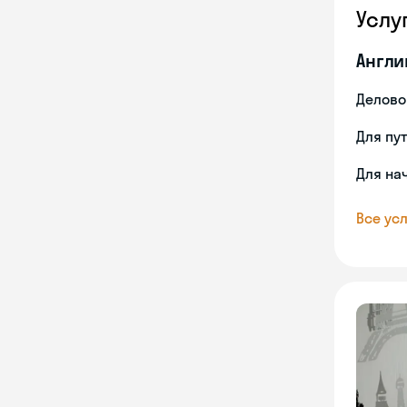
Услу
Англи
Делово
Для пу
Для на
Все усл