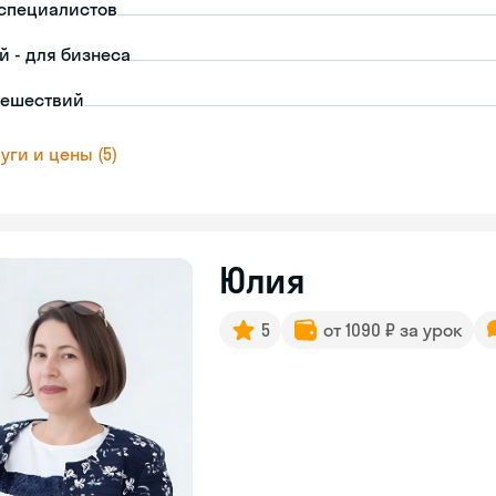
-специалистов
й - для бизнеса
тешествий
уги и цены (5)
Юлия
5
от 1090 ₽ за урок