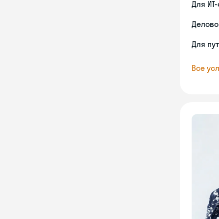
Для ИТ
Делово
Для пу
Все усл