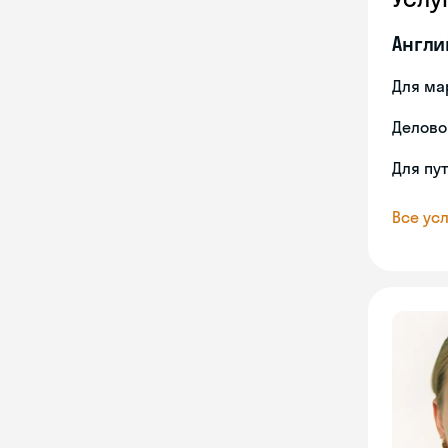
Англи
Для ма
Делово
Для пу
Все усл