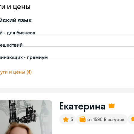
ги и цены
йский язык
й - для бизнеса
тешествий
чинающих - премиум
уги и цены (4)
Екатерина
5
от 1590 ₽ за урок