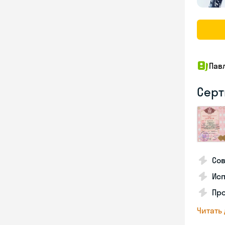
Пав
Серт
Со
Исп
Про
Читать