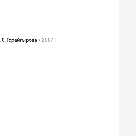
•
2007 г.
 С. Торайгырова
Skyeng Chat
online