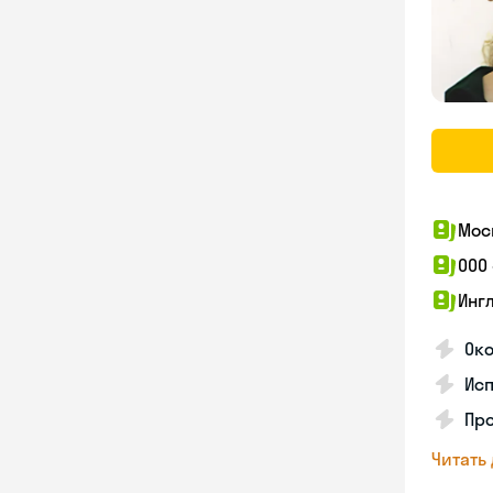
Мос
ООО
Инг
Око
Ис
Пр
Читать