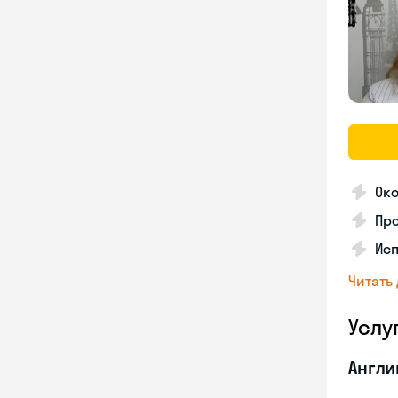
Око
Пр
Ис
Читать
Услу
Англи