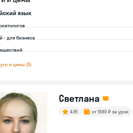
йский язык
ркетологов
й - для бизнеса
тешествий
уги и цены (5)
Светлана
4.91
от 1590 ₽ за урок