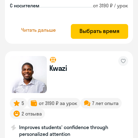
С носителем
от 3190 ₽ / урок
Читать дальше
Выбрать время
Kwazi
5
от 3190 ₽ за урок
7 лет опыта
2 отзыва
Improves students' confidence through
personalized attention