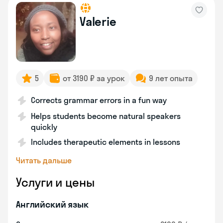
Valerie
5
от 3190 ₽ за урок
9 лет опыта
Corrects grammar errors in a fun way
Helps students become natural speakers
quickly
Includes therapeutic elements in lessons
Читать дальше
Услуги и цены
Английский язык