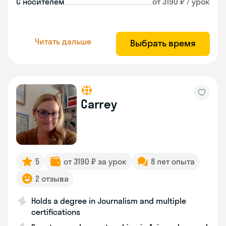
С носителем
от 3190 ₽ / урок
Читать дальше
Выбрать время
Carrey
5
от 3190 ₽ за урок
8 лет опыта
2 отзыва
Holds a degree in Journalism and multiple
certifications