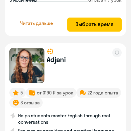
С носителем
от 3190 ₽ / урок
Читать дальше
Выбрать время
Adjani
5
от 3190 ₽ за урок
22 года опыта
3 отзыва
Helps students master English through real
conversations
Focuses on speaking and practical language