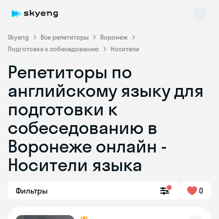
Skyeng
Все репетиторы
Воронеж
Подготовка к собеседованию
Носители
Репетиторы по
английскому языку для
подготовки к
собеседованию в
Skyeng Chat
online
Воронеже онлайн -
Носители языка
Фильтры
0