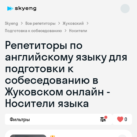
Skyeng
Все репетиторы
Жуковский
Подготовка к собеседованию
Носители
Репетиторы по
английскому языку для
подготовки к
собеседованию в
Skyeng Chat
online
Жуковском онлайн -
Носители языка
Фильтры
0