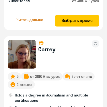
С носителем
от 3190 ₽ / урок
Читать дальше
Выбрать время
Carrey
5
от 3190 ₽ за урок
8 лет опыта
2 отзыва
Holds a degree in Journalism and multiple
certifications