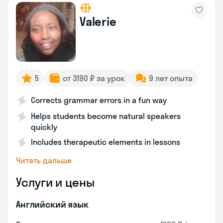
Valerie
5
от 3190 ₽ за урок
9 лет опыта
Corrects grammar errors in a fun way
Helps students become natural speakers
quickly
Includes therapeutic elements in lessons
Читать дальше
Услуги и цены
Английский язык