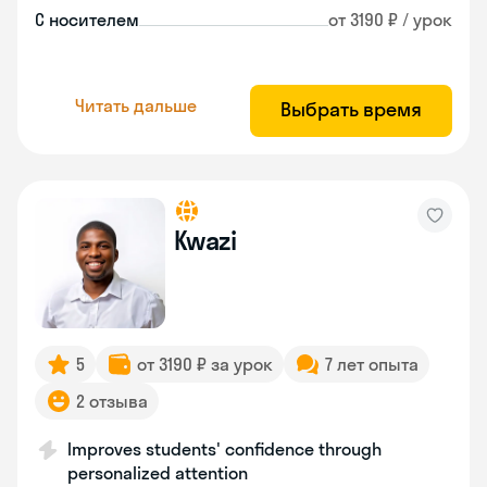
С носителем
от 3190 ₽ / урок
Читать дальше
Выбрать время
Kwazi
5
от 3190 ₽ за урок
7 лет опыта
2 отзыва
Improves students' confidence through
personalized attention