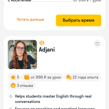
С носителем
от 3190 ₽ / урок
Читать дальше
Выбрать время
Adjani
5
от 3190 ₽ за урок
22 года опыта
3 отзыва
Helps students master English through real
conversations
Focuses on speaking and practical language